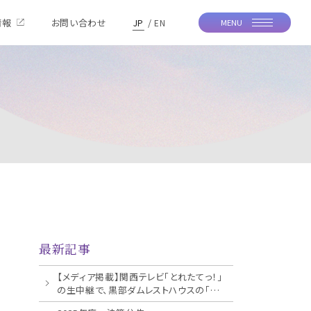
情報
お問い合わせ
JP
EN
MENU
最新記事
【メディア掲載】関西テレビ「とれたてっ！」
の生中継で、黒部ダムレストハウスの「ス
イ...